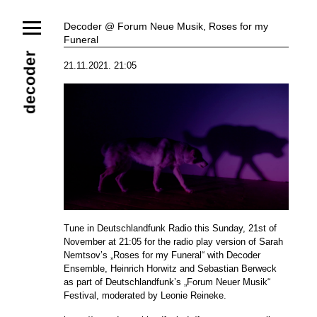
News
Decoder @ Forum Neue Musik, Roses for my
Funeral
Ensemble
Members
Collaborators
decoder
21.11.2021. 21:05
Repertoire
Media
Video
Images
Releases
Calendar
Current Projects
Eternal Dawn
ADVERT
Future Rec
Contact
Tune in Deutschlandfunk Radio this Sunday, 21st of
November at 21:05 for the radio play version of
Sarah
Nemtsov
’s „Roses for my Funeral“ with Decoder
Ensemble,
Heinrich Horwitz
and Sebastian Berweck
as part of Deutschlandfunk’s „Forum Neuer Musik“
Festival, moderated by Leonie Reineke.