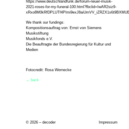
https://www.deutschlandfunk.de/forum-neuer-musik-
2021-roses-for-my-funeral-100.html?fbclid=IwAR2siz9-
xRxo8M0kRfDPLUTf4PImi9exJ8aiUmVV_iZRZX1s6t9BXMU
We thank our fundings:
Kompositionsauftrag von: Ernst von Siemens
Musikstiftung
Musikfonds e.V.
Die Beauftragte der Bundesregierung für Kultur und
Medien
Fotocredit: Rosa Wernecke
← back
© 2026 – decoder
Impressum