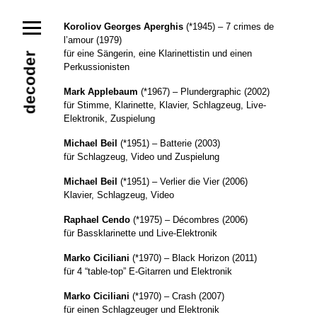
News
Koroliov Georges Aperghis
(*1945) – 7 crimes de
l’amour (1979)
Ensemble
Members
Collaborators
für eine Sängerin, eine Klarinettistin und einen
decoder
Repertoire
Perkussionisten
Media
Video
Images
Releases
Mark Applebaum
(*1967) – Plundergraphic (2002)
für Stimme, Klarinette, Klavier, Schlagzeug, Live-
Calendar
Elektronik, Zuspielung
Current Projects
Eternal Dawn
ADVERT
Future Rec
Michael Beil
(*1951) – Batterie (2003)
Contact
für Schlagzeug, Video und Zuspielung
Michael Beil
(*1951) – Verlier die Vier (2006)
Klavier, Schlagzeug, Video
Raphael Cendo
(*1975) – Décombres (2006)
für Bassklarinette und Live-Elektronik
Marko Ciciliani
(*1970) – Black Horizon (2011)
für 4 “table-top” E-Gitarren und Elektronik
Marko Ciciliani
(*1970) – Crash (2007)
für einen Schlagzeuger und Elektronik